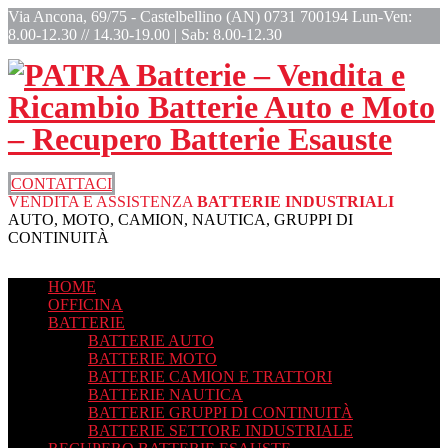
Via Ancona, 69/75 - Castelbellino (AN)
0731 700194
Lun-Ven:
8.00-12.30 // 14.30-19.00 | Sab: 8.00-12.30
CONTATTACI
VENDITA E ASSISTENZA
BATTERIE INDUSTRIALI
AUTO, MOTO, CAMION, NAUTICA, GRUPPI DI
CONTINUITÀ
HOME
OFFICINA
BATTERIE
BATTERIE AUTO
BATTERIE MOTO
BATTERIE CAMION E TRATTORI
BATTERIE NAUTICA
BATTERIE GRUPPI DI CONTINUITÀ
BATTERIE SETTORE INDUSTRIALE