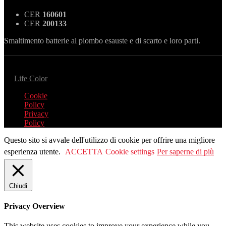
CER
160601
CER
200133
Smaltimento batterie al piombo esauste e di scarto e loro parti.
© 2020 Patra Batterie di Roberto Possanzini.
P.iva: 01417720420. All right reserved | Project
by
Life Color
Cookie
Policy
Privacy
Policy
Questo sito si avvale dell'utilizzo di cookie per offrire una migliore
esperienza utente.
ACCETTA
Cookie settings
Per saperne di più
Chiudi
Privacy Overview
This website uses cookies to improve your experience while you